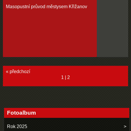
Masopustní průvod městysem Křižanov
« předchozí
1
|
2
Fotoalbum
Rok 2025