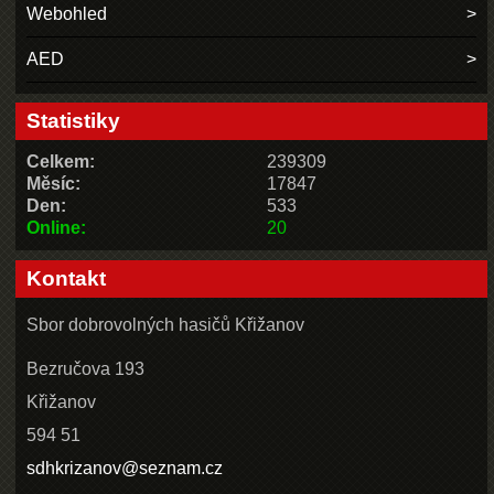
Webohled
AED
Statistiky
Celkem:
239309
Měsíc:
17847
Den:
533
Online:
20
Kontakt
Sbor dobrovolných hasičů Křižanov
Bezručova 193
Křižanov
594 51
sdhkrizanov@seznam.cz