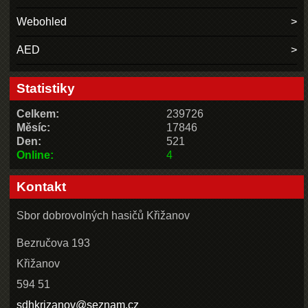
Webohled
AED
Statistiky
Celkem:
239726
Měsíc:
17846
Den:
521
Online:
4
Kontakt
Sbor dobrovolných hasičů Křižanov
Bezručova 193
Křižanov
594 51
sdhkrizanov@seznam.cz