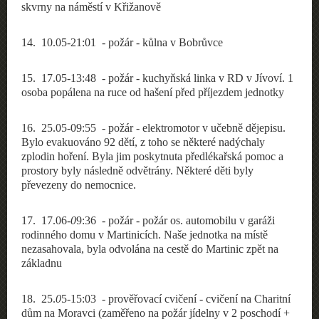
skvrny na náměstí v Křižanově
14
. 10.05-21:01 -
požár
- kůlna v Bobrůvce
15
. 17.05-13:48 -
požár
- kuchyňská linka v RD v Jívoví. 1
osoba popálena na ruce od hašení před příjezdem jednotky
16
. 25.05-09:55 -
požár
- elektromotor v učebně dějepisu.
Bylo evakuováno 92 dětí, z toho se některé nadýchaly
zplodin hoření. Byla jim poskytnuta předlékařská pomoc a
prostory byly následně odvětrány. Některé děti byly
převezeny do nemocnice.
17
. 17.06-
0
9:36 -
požár
- požár os. automobilu v garáži
rodinného domu v Martinicích. Naše jednotka na místě
nezasahovala, byla odvolána na cestě do Martinic zpět na
základnu
18
. 25.
0
5-15:03 - prověřovací cvičení - cvičení na Charitní
dům na Moravci (zaměřeno na požár jídelny v 2 poschodí +