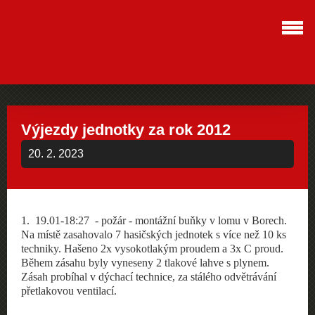
Výjezdy jednotky za rok 2012
20. 2. 2023
1
. 19.01-18:27 -
požár
- montážní buňky v lomu v Borech.
Na místě zasahovalo 7 hasičských jednotek s více než 10 ks
techniky. Hašeno 2x vysokotlakým proudem a 3x C proud.
Během zásahu byly vyneseny 2 tlakové lahve s plynem.
Zásah probíhal v dýchací technice, za stálého odvětrávání
přetlakovou ventilací.