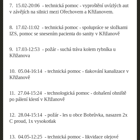
7
. 15.02-20:06 - technická pomoc - vyproštění uvízlých aut
v závějích na silnici mezi Ořechovem a Křižanovem.
8
. 17.02-11:02 - technická pomoc - spolupráce se složkami
IZS, pomoc se snesením pacienta do sanity v Křižanově
9
. 17.03-12:53 -
požár
- suchá tráva kolem rybníka u
Křižanova
10
. 05.04-16:14 - technická pomoc - tlakování kanalizace v
Křižanově
11
. 27.04-15:24 - technologická pomoc - dohašení ohniště
po pálení klestí v Křižanově
12
. 28.04-15:14 -
požár
- les u obce Bobrůvka, nasazen 2x
C proud, 1x vysokotlak
13
. 04.05-12:25 - technická pomoc - likvidace olejové