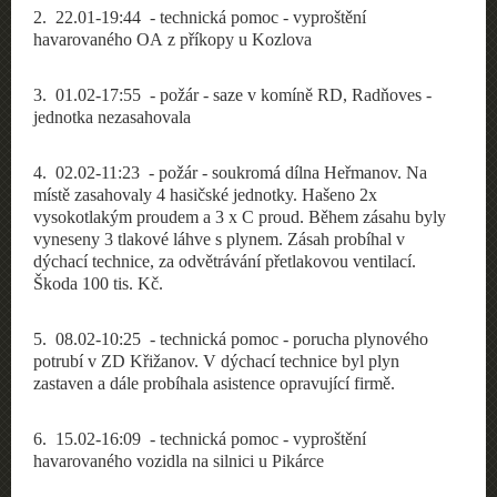
2
. 22.01-19:44 - technická pomoc - vyproštění
havarovaného OA z příkopy u Kozlova
3
. 01.02-17:55 -
požár
- saze v komíně RD, Radňoves -
jednotka nezasahovala
4
. 02.02-11:23 -
požár
- soukromá dílna Heřmanov. Na
místě zasahovaly 4 hasičské jednotky. Hašeno 2x
vysokotlakým proudem a 3 x C proud. Během zásahu byly
vyneseny 3 tlakové láhve s plynem. Zásah probíhal v
dýchací technice, za odvětrávání přetlakovou ventilací.
Škoda 100 tis. Kč.
5
. 08.02-10:25 - technická pomoc - porucha plynového
potrubí v ZD Křižanov. V dýchací technice byl plyn
zastaven a dále probíhala asistence opravující firmě.
6
. 15.02-16:09 - technická pomoc - vyproštění
havarovaného vozidla na silnici u Pikárce