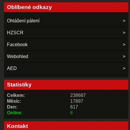
Oblíbené odkazy
Ohlášení pálení
HZSCR
Facebook
Webohled
AED
Statistiky
Celkem:
238687
Měsíc:
17897
Den:
617
Online:
6
Kontakt