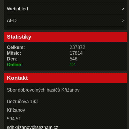
Webohled
AED
Statistiky
Celkem:
237872
Měsíc:
17814
Den:
546
Online:
12
Kontakt
Sbor dobrovolných hasičů Křižanov
Bezručova 193
Křižanov
594 51
sdhkrizanov@seznam.cz