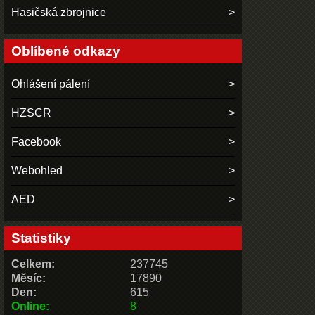
Hasičská zbrojnice
Oblíbené odkazy
Ohlášení pálení
HZSCR
Facebook
Webohled
AED
Statistiky
Celkem:
237745
Měsíc:
17890
Den:
615
Online:
8