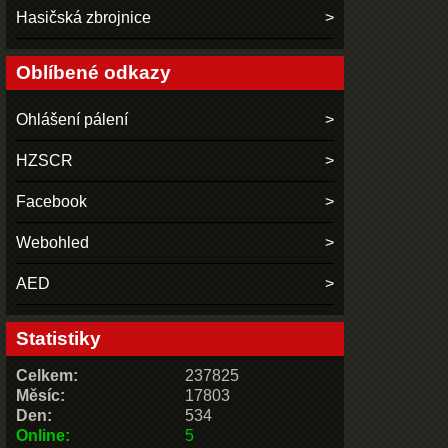
Hasičská zbrojnice
Oblíbené odkazy
Ohlášení pálení
HZSCR
Facebook
Webohled
AED
Statistiky
Celkem:
237825
Měsíc:
17803
Den:
534
Online:
5