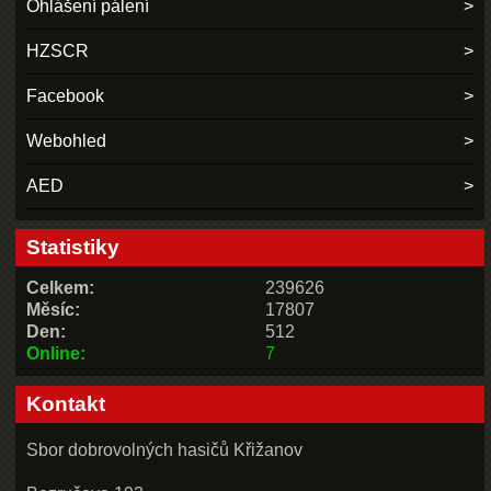
Ohlášení pálení
HZSCR
Facebook
Webohled
AED
Statistiky
Celkem:
239626
Měsíc:
17807
Den:
512
Online:
7
Kontakt
Sbor dobrovolných hasičů Křižanov