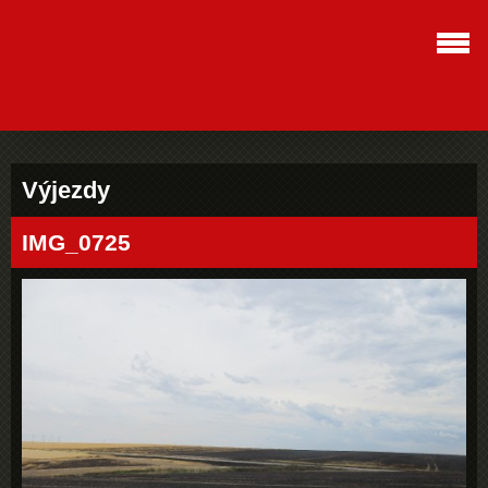
Výjezdy
IMG_0725