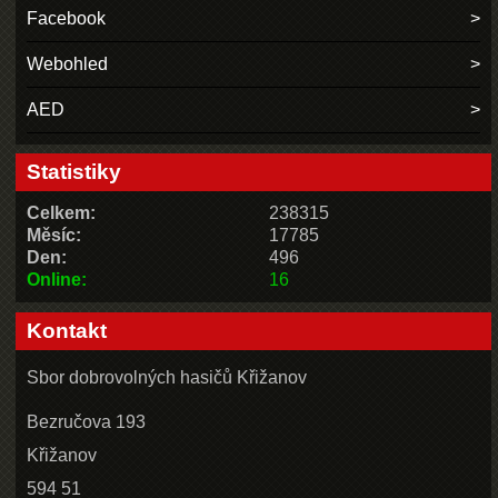
Facebook
Webohled
AED
Statistiky
Celkem:
238315
Měsíc:
17785
Den:
496
Online:
16
Kontakt
Sbor dobrovolných hasičů Křižanov
Bezručova 193
Křižanov
594 51