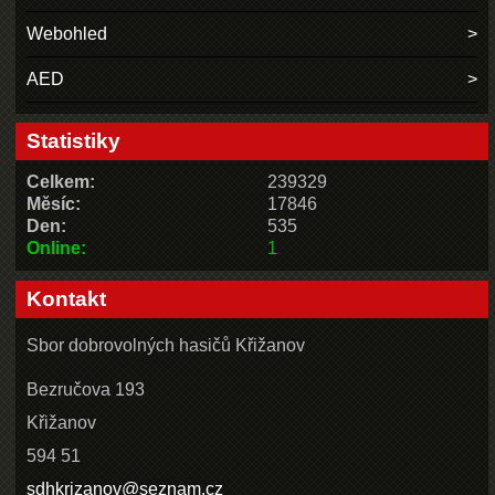
Webohled
AED
Statistiky
Celkem:
239329
Měsíc:
17846
Den:
535
Online:
1
Kontakt
Sbor dobrovolných hasičů Křižanov
Bezručova 193
Křižanov
594 51
sdhkrizanov@seznam.cz