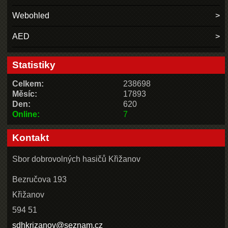
Webohled
AED
Statistiky
Celkem:
238698
Měsíc:
17893
Den:
620
Online:
7
Kontakt
Sbor dobrovolných hasičů Křižanov
Bezručova 193
Křižanov
594 51
sdhkrizanov@seznam.cz