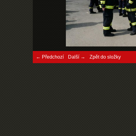
← Předchozí
Další →
Zpět do složky