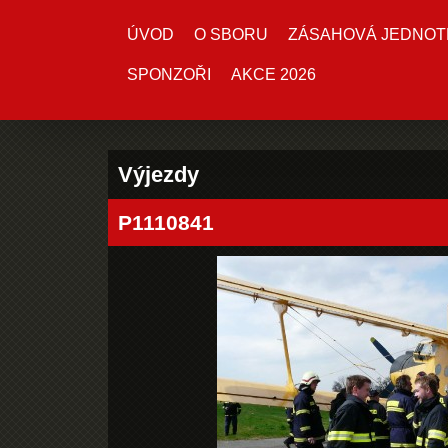
ÚVOD
O SBORU
ZÁSAHOVÁ JEDNOT
SPONZOŘI
AKCE 2026
Výjezdy
P1110841