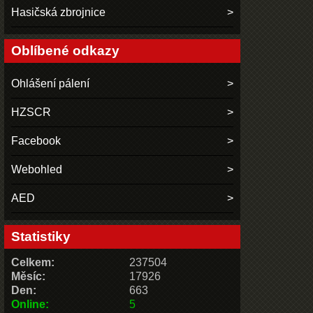
Hasičská zbrojnice
Oblíbené odkazy
Ohlášení pálení
HZSCR
Facebook
Webohled
AED
Statistiky
Celkem:
237504
Měsíc:
17926
Den:
663
Online:
5